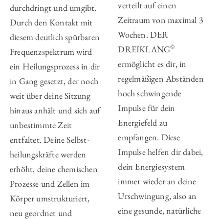
verteilt auf einen
durch­dringt und umgibt.
Zeitraum von maximal 3
Durch den Kontakt mit
Wochen. DER
diesem deutlich spür­baren
©
DREIKLANG
Frequenz­spektrum wird
ermöglicht es dir, in
ein Heilungs­prozess in dir
regelmäßigen Abständen
in Gang gesetzt, der noch
hoch schwingende
weit über deine Sitzung
Impulse für dein
hinaus anhält und sich auf
Energiefeld zu
unbe­stimmte Zeit
empfangen. Diese
entfaltet. Deine Selbst­
Impulse helfen dir dabei,
heilungs­kräfte werden
dein Energiesystem
erhöht, deine chemischen
immer wieder an deine
Prozesse und Zellen im
Urschwin­gung, also an
Körper umstrukturiert,
eine gesunde, natürliche
neu geordnet und